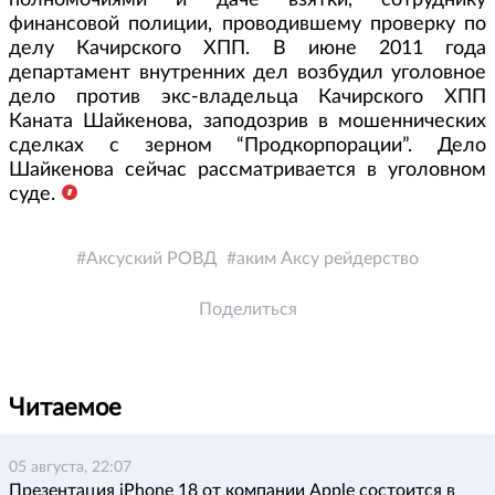
полномочиями и даче взятки, сотруднику
финансовой полиции, проводившему проверку по
делу Качирского ХПП. В июне 2011 года
департамент внутренних дел возбудил уголовное
дело против экс-владельца Качирского ХПП
Каната Шайкенова, заподозрив в мошеннических
сделках с зерном “Продкорпорации”. Дело
Шайкенова сейчас рассматривается в уголовном
суде.
Аксуский РОВД
аким Аксу рейдерство
Поделиться
Читаемое
05 августа, 22:07
Презентация iPhone 18 от компании Apple состоится в