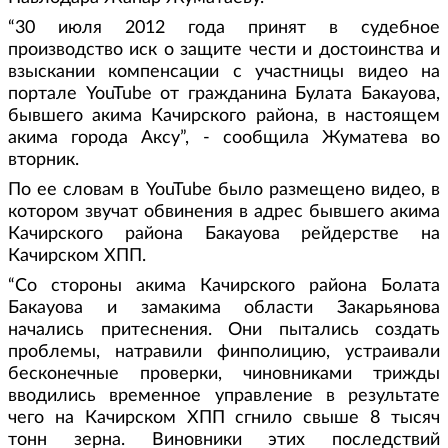
“30 июля 2012 года принят в судебное
производство иск о защите чести и достоинства и
взыскании компенсации с участницы видео на
портале YouTube от гражданина Булата Бакауова,
бывшего акима Качирского района, в настоящем
акима города Аксу”, - сообщила Жуматева во
вторник.
По ее словам в YouTube было размещено видео, в
котором звучат обвинения в адрес бывшего акима
Качирского района Бакауова рейдерстве на
Качирском ХПП.
“Со стороны акима Качирского района Болата
Бакауова и замакима области Закарьянова
начались притеснения. Они пытались создать
проблемы, натравили финполицию, устраивали
бесконечные проверки, чиновниками трижды
вводились временное управление в результате
чего на Качирском ХПП сгнило свыше 8 тысяч
тонн зерна. Виновники этих последствий