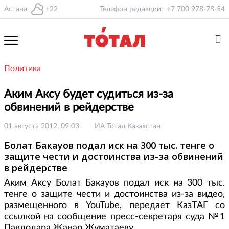
Астана
+22
Телефон редакции:
+7 700 978-78-54
Политика
Аким Аксу будет судиться из-за
обвинений в рейдерстве
01 августа 2012, 09:03
ИА Тотал Казахстан
Болат Бакауов подал иск на 300 тыс. тенге о
защите чести и достоинства из-за обвинений
в рейдерстве
Аким Аксу Болат Бакауов подал иск на 300 тыс.
тенге о защите чести и достоинства из-за видео,
размещенного в YouTube, передает КазТАГ со
ссылкой на сообщение пресс-секретаря суда №1
Павлодара Жанар Жуматаеву.