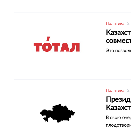
Политика
2
Казахс
совмес
Это позвол
Политика
2
Презид
Казахс
В свою оче
плодотворн