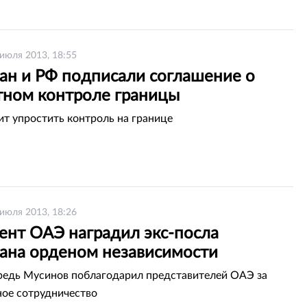
 июля 2013, 18:55
тан и РФ подписали соглашение о
тном контроле границы
ит упростить контроль на границе
 июля 2013, 18:26
ент ОАЭ наградил экс-посла
тана орденом независимости
редь Мусинов поблагодарил представителей ОАЭ за
ое сотрудничество