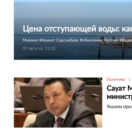
Цена отступающей воды: ка
Мнения
Азамат Сарсенбаев
обмеление Каспия
Вади
07 августа, 11:13
Политика
3
Сауат 
министр
Указом пре