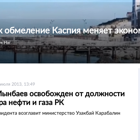
к обмеление Каспия меняет эконо
м Ни
 июля 2013, 13:49
Мынбаев освобожден от должности
а нефти и газа РК
зидента возглавит министерство Узакбай Карабалин