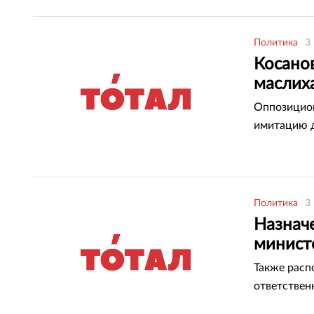
Политика
3
Косано
маслих
Оппозицион
имитацию д
Политика
3
Назнач
минист
Также расп
ответствен