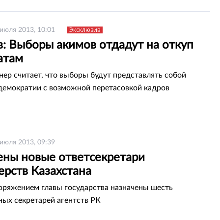
Эксклюзив
 июля 2013, 10:01
в: Выборы акимов отдадут на откуп
атам
ер считает, что выборы будут представлять собой
емократии с возможной перетасовкой кадров
 июля 2013, 09:39
ены новые ответсекретари
ерств Казахстана
оряжением главы государства назначены шесть
ных секретарей агентств РК