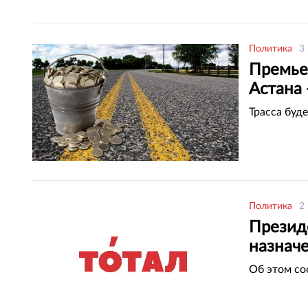
Политика
3
Премьер
Астана 
Трасса буд
Политика
2
Презид
назнач
Об этом со