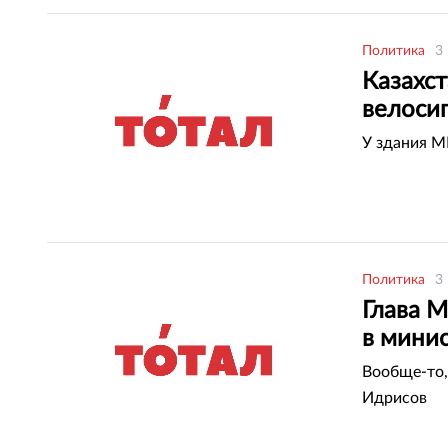
Политика
3
Казахс
велоси
У здания М
Политика
3
Глава 
в мини
Вообще-то,
Идрисов