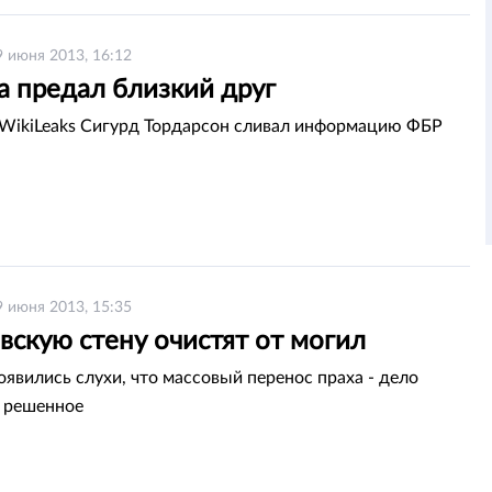
9 июня 2013, 16:12
а предал близкий друг
WikiLeaks Сигурд Тордарсон сливал информацию ФБР
9 июня 2013, 15:35
вскую стену очистят от могил
оявились слухи, что массовый перенос праха - дело
 решенное