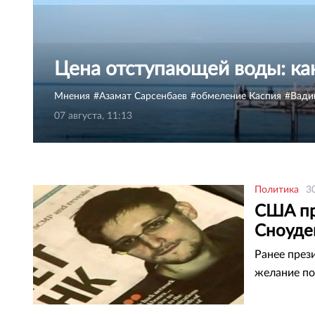
Цена отступающей воды: ка
Мнения
Азамат Сарсенбаев
обмеление Каспия
Вади
07 августа, 11:13
Политика
3
США пр
Сноуде
Ранее през
желание по