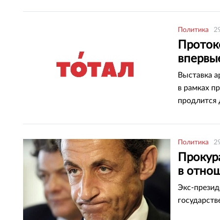
Политика
2
Проток
впервы
Выставка а
в рамках п
продлится 
Политика
2
Прокура
в отно
Экс-презид
государств