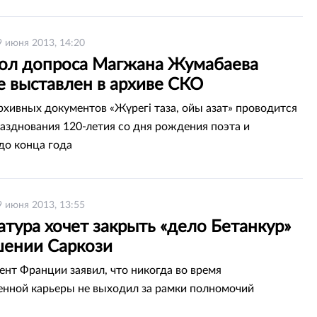
9 июня 2013, 14:20
ол допроса Магжана Жумабаева
е выставлен в архиве СКО
рхивных документов «Жүрегі таза, ойы азат» проводится
разднования 120-летия со дня рождения поэта и
до конца года
9 июня 2013, 13:55
тура хочет закрыть «дело Бетанкур»
шении Саркози
ент Франции заявил, что никогда во время
енной карьеры не выходил за рамки полномочий