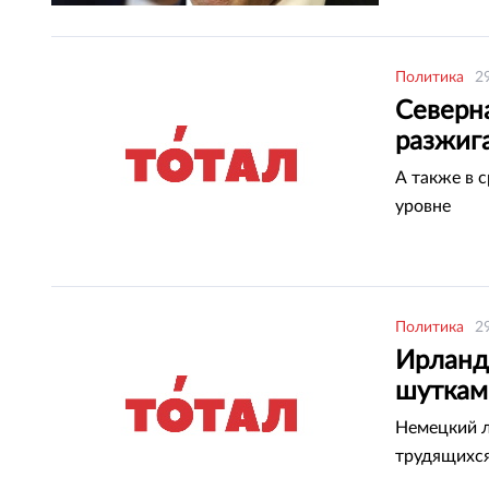
Политика
2
Северн
разжиг
А также в 
уровне
Политика
2
Ирланд
шуткам
Немецкий л
трудящихс