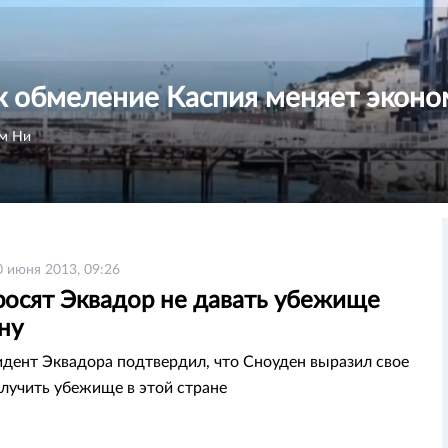
к обмеление Каспия меняет эконо
м Ни
0 июня 2013, 09:26
осят Эквадор не давать убежище
ну
идент Эквадора подтвердил, что Сноуден выразил свое
лучить убежище в этой стране