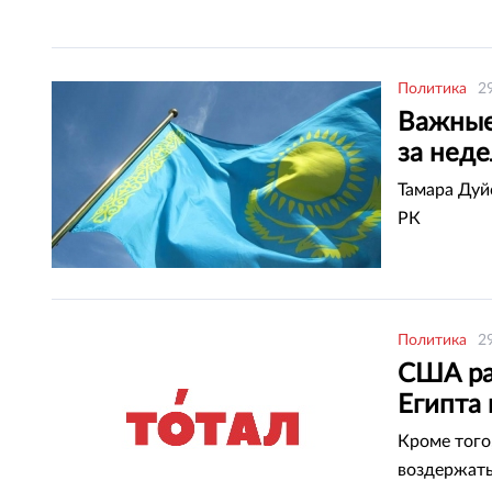
Политика
2
Важные
за нед
Тамара Дуй
РК
Политика
2
США ра
Египта 
Кроме того
воздержать