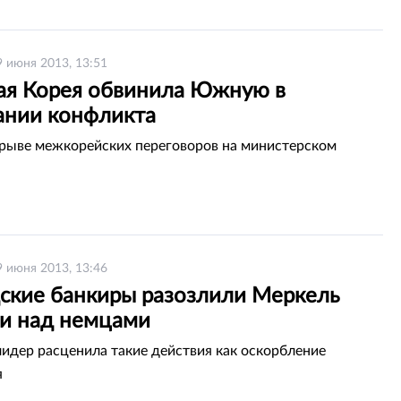
9 июня 2013, 13:51
ая Корея обвинила Южную в
ании конфликта
срыве межкорейских переговоров на министерском
9 июня 2013, 13:46
ские банкиры разозлили Меркель
и над немцами
идер расценила такие действия как оскорбление
я