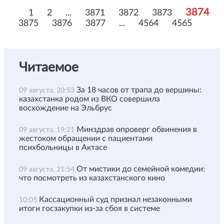
3874
1
2
...
3871
3872
3873
3875
3876
3877
...
4564
4565
Читаемое
За 18 часов от трапа до вершины:
09 августа, 20:53
казахстанка родом из ВКО совершила
восхождение на Эльбрус
Минздрав опроверг обвинения в
09 августа, 19:21
жестоком обращении с пациентами
психбольницы в Актасе
От мистики до семейной комедии:
09 августа, 21:54
что посмотреть из казахстанского кино
Кассационный суд признал незаконными
10:05
итоги госзакупки из-за сбоя в системе