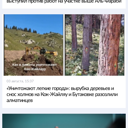
выступил против работ на участке выше Аль-Фараби
03 августа, 15:37
«Уничтожают легкие города»: вырубка деревьев и
снос холмов на Кок-Жайляу и Бутаковке разозлили
алматинцев