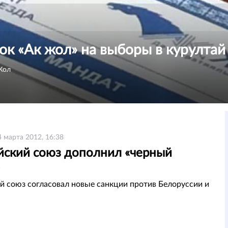
ок «Ак жол» на выборы в курултай
Жол
4 марта 2012, 16:38
йский союз дополнил «черный
й союз согласовал новые санкции против Белоруссии и