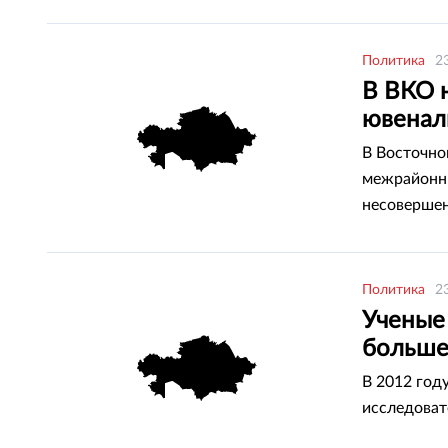
Политика
2
В ВКО 
ювенал
В Восточно
межрайонны
несоверше
Политика
2
Ученые 
больше
В 2012 год
исследоват