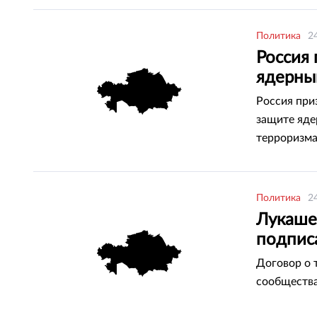
Политика
2
Россия 
ядерны
Россия при
защите яде
терроризм
Политика
2
Лукаше
подпис
Договор о 
сообщества