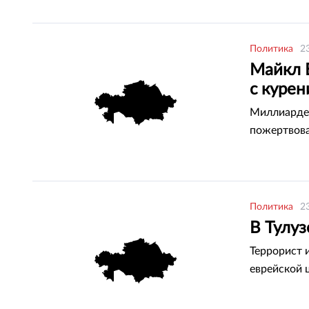
Политика
2
Майкл 
с куре
Миллиардер
пожертвова
Политика
2
В Тулуз
Террорист 
еврейской 