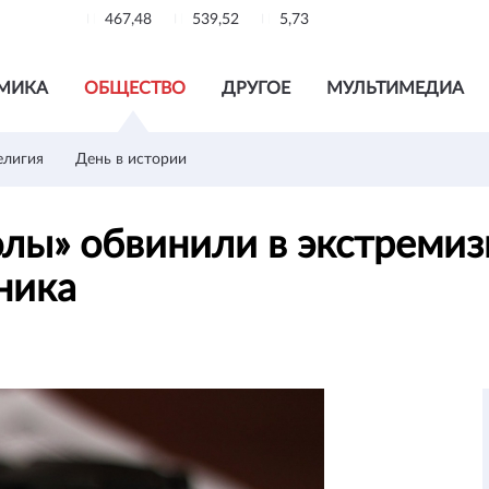
467,48
539,52
5,73
МИКА
ОБЩЕСТВО
ДРУГОЕ
МУЛЬТИМЕДИА
елигия
День в истории
ы» обвинили в экстремиз
нника