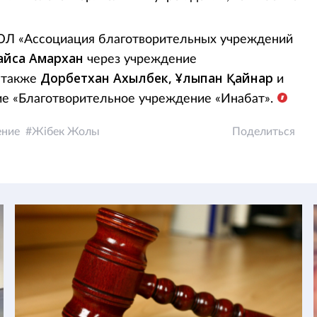
ОЮЛ «Ассоциация благотворительных учреждений
йса Амархан
через учреждение
Дорбетхан Ахылбек, Ұлықпан Қайнар
а также
и
е «Благотворительное учреждение «Инабат».
ение
Жібек Жолы
Поделиться