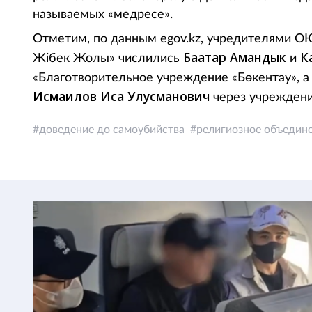
называемых «медресе».
Отметим, по данным egov.kz, учредителями 
Баатар Амандык
Ка
Жібек Жолы» числились
и
«Благотворительное учреждение «Бөкентау», 
Исмаилов Иса Улусманович
через учреждени
доведение до самоубийства
религиозное объедин