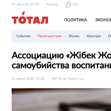
07 августа, 07:29
Астана
+20
ПОЛИТИКА
ЭКОНО
События
Происшествия
Жизнь
Культура
Р
Ассоциацию «Жібек Жол
самоубийства воспита
11 июня 2024, 12:43
ИА Тотал Казахстан