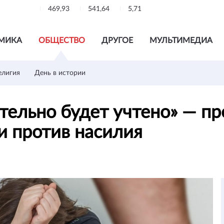
469,93
541,64
5,71
МИКА
ОБЩЕСТВО
ДРУГОЕ
МУЛЬТИМЕДИА
елигия
День в истории
тельно будет учтено» — пр
и против насилия