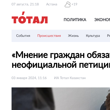
07 августа, 21:18
Астана
+19
ПОЛИТИКА
ЭКОНО
События
Происшествия
Жизнь
Культура
Р
«Мнение граждан обяза
неофициальной петици
03 января 2024, 11:16
ИА Тотал Казахстан