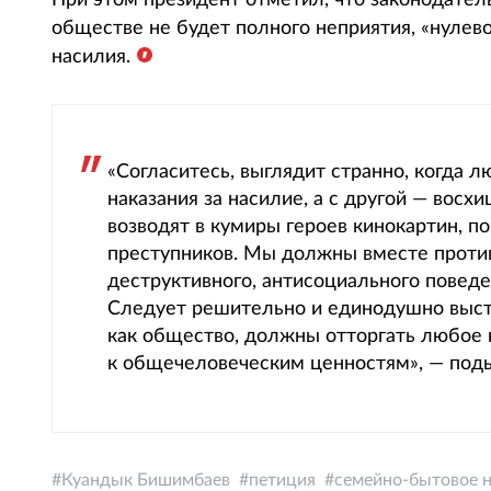
При этом президент отметил, что законодател
обществе не будет полного неприятия, «нулев
насилия.
«Согласитесь, выглядит странно, когда 
наказания за насилие, а с другой — вос
возводят в кумиры героев кинокартин, 
преступников. Мы должны вместе проти
деструктивного, антисоциального поведе
Следует решительно и единодушно высту
как общество, должны отторгать любое
к общечеловеческим ценностям», — поды
Куандык Бишимбаев
петиция
семейно-бытовое 