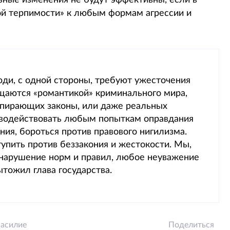
ьные изменения не будут эффективны, если в
ой терпимости» к любым формам агрессии и
люди, с одной стороны, требуют ужесточения
хищаются «романтикой» криминального мира,
попирающих законы, или даже реальных
водействовать любым попыткам оправдания
ния, бороться против правового нигилизма.
пить против беззакония и жестокости. Мы,
 нарушение норм и правил, любое неуважение
тожил глава государства.
насилие
Поделиться