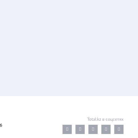
Total.kz в соцсетях
6