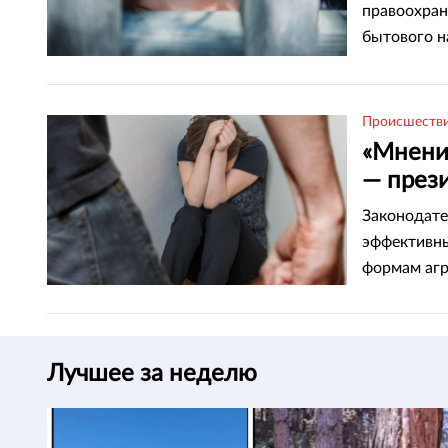
правоохран
бытового н
Происшеств
«Мнени
— през
против
Законодате
эффективны
формам агр
Лучшее за неделю