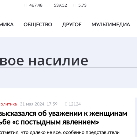
467,48
539,52
5,73
МИКА
ОБЩЕСТВО
ДРУГОЕ
МУЛЬТИМЕДИА
политика
31 мая 2024, 17:59
12124
 высказался об уважении к женщинам
рьбе «с постыдным явлением»
отметил, что далеко не все, особенно представители