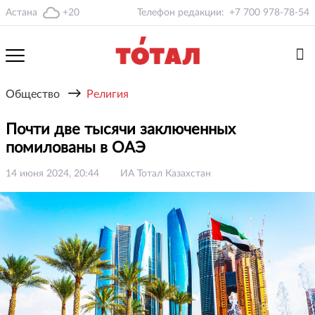
Астана
+20
Телефон редакции:
+7 700 978-78-54
→
Общество
Религия
Почти две тысячи заключенных
помилованы в ОАЭ
14 июня 2024, 20:44
ИА Тотал Казахстан