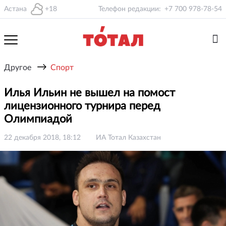
Астана
+18
Телефон редакции:
+7 700 978-78-54
→
Другое
Спорт
Илья Ильин не вышел на помост
лицензионного турнира перед
Олимпиадой
22 декабря 2018, 18:12
ИА Тотал Казахстан