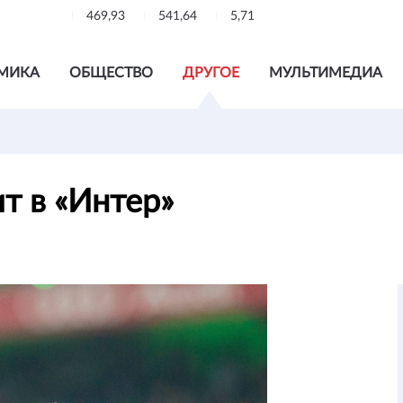
469,93
541,64
5,71
МИКА
ОБЩЕСТВО
ДРУГОЕ
МУЛЬТИМЕДИА
т в «Интер»