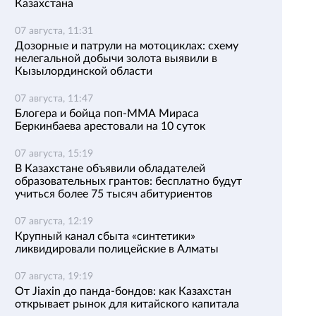
Казахстана
07 августа, 11:31
Дозорные и патрули на мотоциклах: схему
нелегальной добычи золота выявили в
Кызылординской области
07 августа, 11:47
Блогера и бойца поп-ММА Мираса
Беркинбаева арестовали на 10 суток
07 августа, 15:19
В Казахстане объявили обладателей
образовательных грантов: бесплатно будут
учиться более 75 тысяч абитуриентов
07 августа, 12:19
Крупный канал сбыта «синтетики»
ликвидировали полицейские в Алматы
07 августа, 19:19
От Jiaxin до панда-бондов: как Казахстан
открывает рынок для китайского капитала