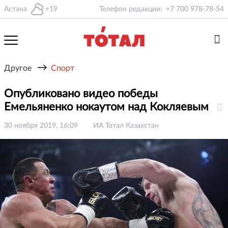
Астана
+19
Телефон редакции:
+7 700 978-78-54
→
Другое
Спорт
Опубликовано видео победы
Емельяненко нокаутом над Кокляевым
30 ноября 2019, 16:09
ИА Тотал Казахстан