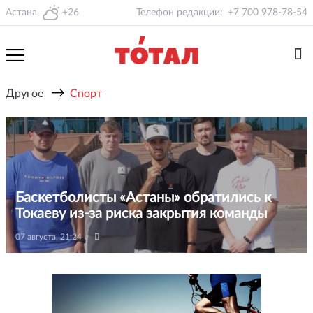
Астана
+26
Телефон редакции:
+7 700 978-78-54
→
Другое
Спорт
Баскетболисты «Астаны» обратились к
Токаеву из-за риска закрытия команды
07 августа, 21:24