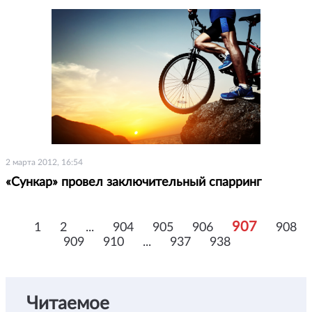
2 марта 2012, 16:54
«Сункар» провел заключительный спарринг
907
1
2
...
904
905
906
908
909
910
...
937
938
Читаемое