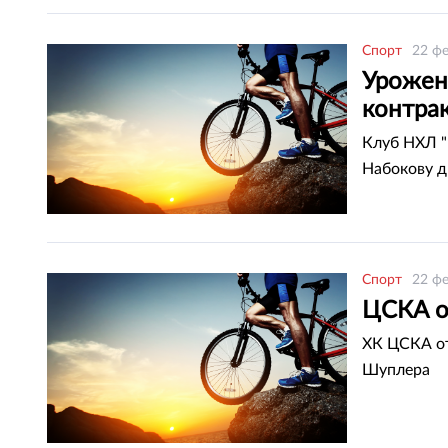
Спорт
22 фе
Урожен
контра
Клуб НХЛ "
Набокову д
Спорт
22 фе
ЦСКА о
ХК ЦСКА от
Шуплера