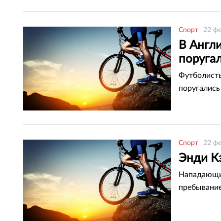
Спорт
22 фе
В Англи
поруга
Футболисты
поругались
Спорт
22 фе
Энди Кэ
Нападающий
пребывание