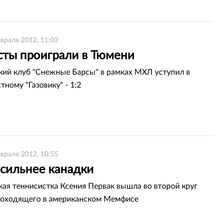
враля 2012, 11:02
сты проиграли в Тюмени
кий клуб "Снежные Барсы" в рамках МХЛ уступил в
ному "Газовику" - 1:2
враля 2012, 10:55
 сильнее канадки
кая теннисистка Ксения Первак вышла во второй круг
роходящего в американском Мемфисе