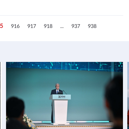
5
916
917
918
...
937
938