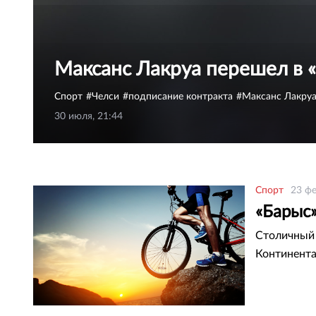
Максанс Лакруа перешел в 
Спорт
Челси
подписание контракта
Максанс Лакру
30 июля, 21:44
Спорт
23 фе
«Барыс
Столичный 
Континента