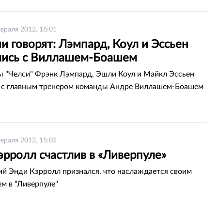
враля 2012, 16:01
и говорят: Лэмпард, Коул и Эссьен
лись с Виллашем-Боашем
 "Челси" Фрэнк Лэмпард, Эшли Коул и Майкл Эссьен
 с главным тренером команды Андре Виллашем-Боашем
враля 2012, 15:02
рролл счастлив в «Ливерпуле»
 Энди Кэрролл признался, что наслаждается своим
м в "Ливерпуле"