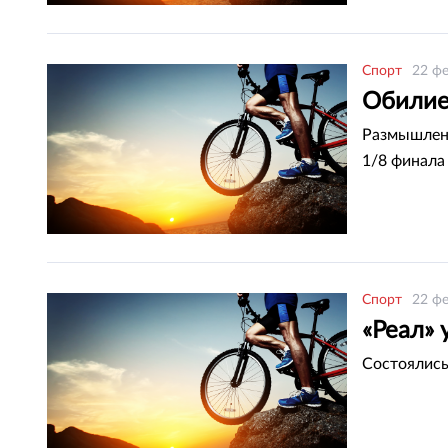
Спорт
22 фе
Обилие
Размышлени
1/8 финала
Спорт
22 фе
«Реал» 
Состоялись