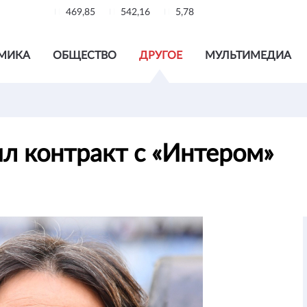
469,85
542,16
5,78
МИКА
ОБЩЕСТВО
ДРУГОЕ
МУЛЬТИМЕДИА
л контракт с «Интером»