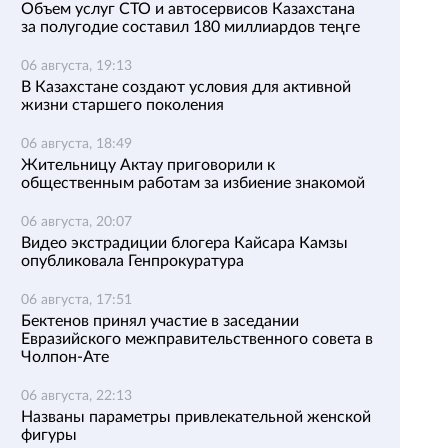
Объем услуг СТО и автосервисов Казахстана
за полугодие составил 180 миллиардов теңге
06 августа, 19:13
В Казахстане создают условия для активной
жизни старшего поколения
06 августа, 18:49
Жительницу Актау приговорили к
общественным работам за избиение знакомой
06 августа, 20:07
Видео экстрадиции блогера Кайсара Камзы
опубликовала Генпрокуратура
06 августа, 17:51
Бектенов принял участие в заседании
Евразийского межправительственного совета в
Чолпон-Ате
06 августа, 22:13
Названы параметры привлекательной женской
фигуры