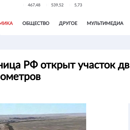
467,48
539,52
5,73
МИКА
ОБЩЕСТВО
ДРУГОЕ
МУЛЬТИМЕДИА
аница РФ открыт участок д
лометров