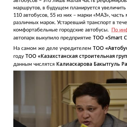
автобусов – это лишь малая часть реформиров
маршрутов, в будущем планируется увеличить 
110 автобусов, 55 из них – марки «МАЗ», част
различных марок. Устаревший транспорт в теч
комфортабельные городские автобусы.
По инф
ТОО «Smart C
автопарк выкупило предприятие
ТОО «Автобу
На самом же деле учредителем
ТОО «Казахстанская строительная гру
году
Калиаскарова Бакытгуль Р
данным числятся