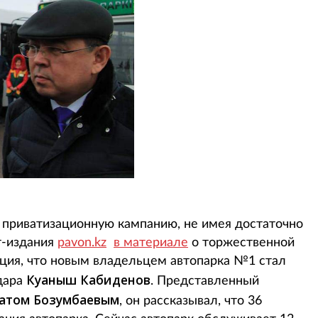
 в приватизационную кампанию, не имея достаточно
т-издания
pavon.kz
в материале
о торжественной
ация, что новым владельцем автопарка №1 стал
Куаныш Кабиденов
дара
. Представленный
атом Бозумбаевым
, он рассказывал, что 36