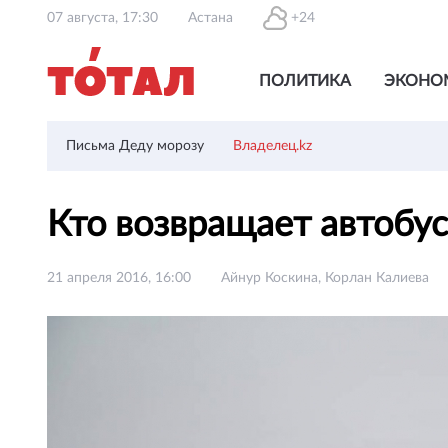
07 августа, 17:30
Астана
+24
ПОЛИТИКА
ЭКОНО
Письма Деду морозу
Владелец.kz
Кто возвращает автобу
21 апреля 2016, 16:00
Айнур Коскина, Корлан Калиева