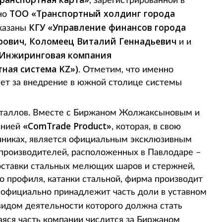
, зарегистрированной в
ТОО «Транспортный холдинг города
но
КГУ «Управление финансов города
казаны
рович, Коломеец Виталий Геннадьевич
и и
Инжиринговая компания
ная система KZ»)
. Отметим, что именно
ает за внедрение в южной столице системы
еталлов. Вместе с Биржаном Жолжаксыновым и
«ComTrade Product»
анией
, которая, в свою
очниках, является официальным эксклюзивным
производителей, расположенных в Павлодаре –
оставки стальных мелющих шаров и стержней,
о профиля, катанки стальной, фирма производит
официально принадлежит часть доли в уставном
видом деятельности которого должна стать
яся часть компании числится за Биржаном