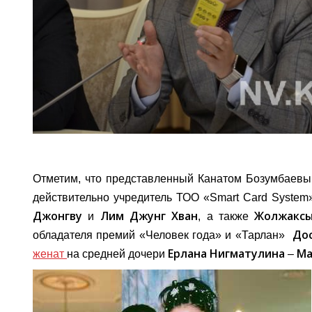
Отметим, что представленный Канатом Бозумбаевы
действительно учредитель ТОО «Smart Card Syste
Джонгву
Лим Джунг Хван
Жолжаксы
и
, а также
До
обладателя премий «Человек года» и «Тарлан»
Ерлана Нигматулина
Ма
женат
на средней дочери
–