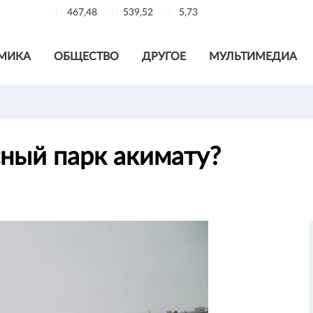
467,48
539,52
5,73
МИКА
ОБЩЕСТВО
ДРУГОЕ
МУЛЬТИМЕДИА
сный парк акимату?