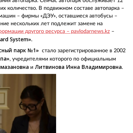
ания автопарка. Сейчас автопарк обслуживает 12
их количество. В подвижном составе автопарка –
ь машин – фирмы «ДЭУ», оставшиеся автобусы –
ение нескольких лет подлежит замене на
ормации другого ресурса – pavlodarnews.kz
–
ard System».
сный парк №1»
стало зарегистрированное в 2002
ппа»
, учредителями которого по официальным
амазановна
Литвинова Инна Владимировна
и
.