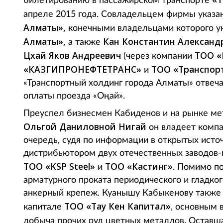
билетированию в пассажирском транспорте
апреле 2015 года. Совладельцем фирмы указа
Алматы»,
конечными владельцами которого у
Алматы»,
Кан Константин Александ
а также
Цхай Яков Андреевич
ТОО «
(через компании
«КАЗГИПРОНЕФТЕТРАНС»
ТОО «Транспорт
и
«Транспортный холдинг города Алматы» отвеч
оплаты проезда «Оңай».
Преуспел бизнесмен Кабиденов и на рынке м
Ольгой Даниловной Нигай
он владеет комп
очередь, судя по информации в открытых ист
дистрибьютором двух отечественных заводов-
ТОО «KSP Steel»
ТОО «Кастинг»
и
. Помимо п
арматурного проката периодического и гладког
анкерный крепеж. Куанышу Кабыкенову также 
ТОО «Тау Кен Капитал»
капитале
, основным 
.
добыча прочих руд цветных металлов
Оставша