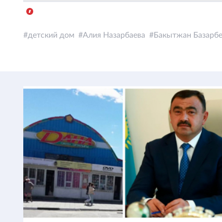
детский дом
Алия Назарбаева
Бакытжан Базарб