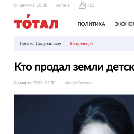
07 августа, 18:38
Астана
+23
ПОЛИТИКА
ЭКОНО
Письма Деду морозу
Владелец.kz
Кто продал земли детс
06 марта 2023, 21:50
Мейір Қазтаев