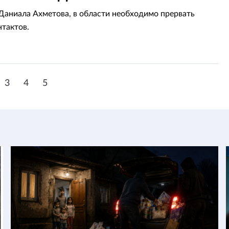
ине
Даниала Ахметова, в области необходимо прервать
нтактов.
3
4
5