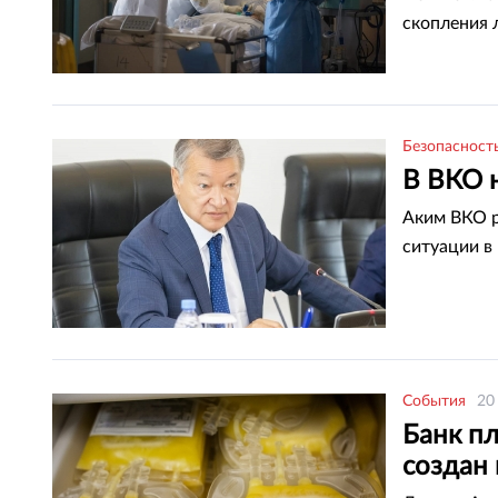
скопления 
Безопасност
В ВКО 
Аким ВКО р
ситуации в 
События
20
Банк п
создан