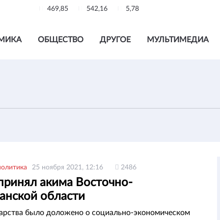
469,85
542,16
5,78
МИКА
ОБЩЕСТВО
ДРУГОЕ
МУЛЬТИМЕДИА
политика
25 ноября 2021, 12:16
2486
принял акима Восточно-
танской области
дарства было доложено о социально-экономическом