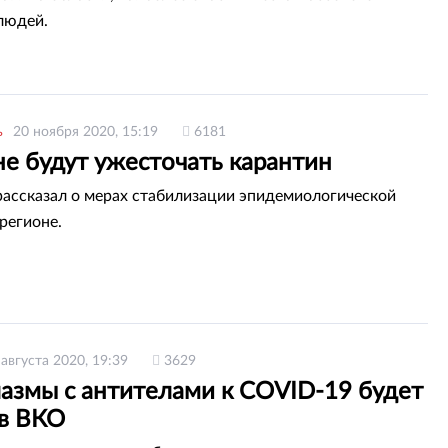
людей.
ь
20 ноября 2020, 15:19
6181
не будут ужесточать карантин
ассказал о мерах стабилизации эпидемиологической
регионе.
 августа 2020, 19:39
3629
лазмы с антителами к COVID-19 будет
 в ВКО