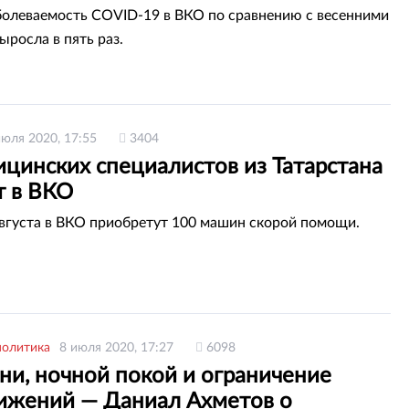
болеваемость COVID-19 в ВКО по сравнению с весенними
ыросла в пять раз.
июля 2020, 17:55
3404
ицинских специалистов из Татарстана
т в ВКО
августа в ВКО приобретут 100 машин скорой помощи.
политика
8 июля 2020, 17:27
6098
ни, ночной покой и ограничение
ижений — Даниал Ахметов о