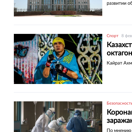
развитии о
Спорт
8 фев
Казахст
октаго
Кайрат Ахм
Безопасност
Коронав
заража
По мнению 