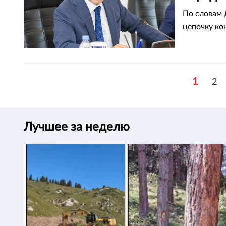
карант
По словам 
цепочку ко
1
2
Лучшее за неделю