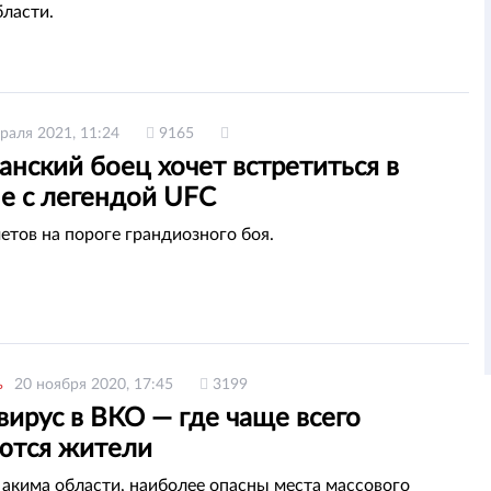
бласти.
раля 2021, 11:24
9165
анский боец хочет встретиться в
не с легендой UFC
етов на пороге грандиозного боя.
ь
20 ноября 2020, 17:45
3199
ирус в ВКО — где чаще всего
ются жители
акима области, наиболее опасны места массового