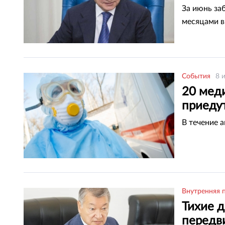
ВКО
За июнь за
месяцами в
События
8 
20 мед
приеду
В течение 
Внутренняя 
Тихие д
передв