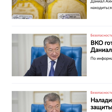
Даниал Ахм
находиться
Безопасност
ВКО гот
Даниал
По информа
Безопасност
Налади
защиты