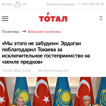
Астана
+26
Телефон редакции:
+7 700 978-78-54
→
Политика
Внешняя политика
«Мы этого не забудем»: Эрдоган
поблагодарил Токаева за
исключительное гостеприимство на
«земле предков»
14 мая 2026, 13:56
ИА Тотал Казахстан