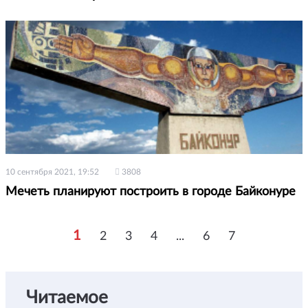
10 сентября 2021, 19:52
3808
Мечеть планируют построить в городе Байконуре
1
2
3
4
...
6
7
Читаемое