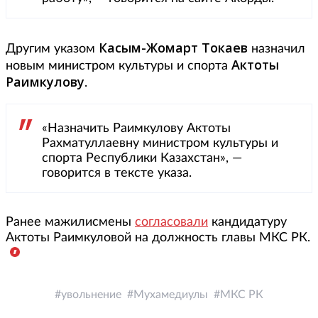
Касым-Жомарт Токаев
Другим указом
назначил
Актоты
новым министром культуры и спорта
Раимкулову
.
«Назначить Раимкулову Актоты
Рахматуллаевну министром культуры и
спорта Республики Казахстан», —
говорится в тексте указа.
Ранее мажилисмены
согласовали
кандидатуру
Актоты Раимкуловой на должность главы МКС РК.
увольнение
Мухамедиулы
МКС РК