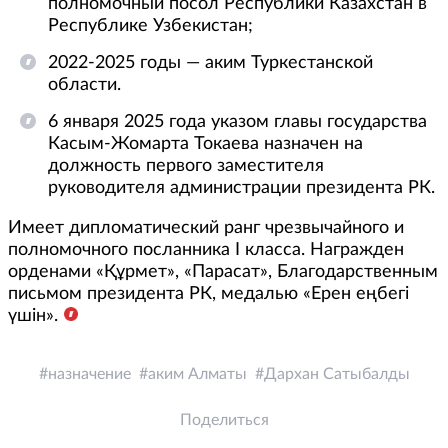
полномочный посол Республики Казахстан в
Республике Узбекистан;
2022-2025 годы — аким Туркестанской
области.
6 января 2025 года указом главы государства
Касым-Жомарта Токаева назначен на
должность первого заместителя
руководителя администрации президента РК.
Имеет дипломатический ранг чрезвычайного и
полномочного посланника I класса. Награжден
орденами «Құрмет», «Парасат», Благодарственным
письмом президента РК, медалью «Ерен еңбегі
үшін».
назначение
аким Алматы
Дархан Сатыбалды
Поделиться