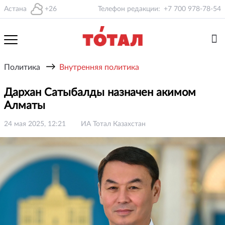
Астана
+26
Телефон редакции:
+7 700 978-78-54
→
Политика
Внутренняя политика
Дархан Сатыбалды назначен акимом
Алматы
24 мая 2025, 12:21
ИА Тотал Казахстан