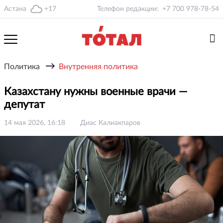
Астана
+17
Телефон редакции:
+7 700 978-78-54
→
Политика
Внутренняя политика
Казахстану нужны военные врачи —
депутат
14 мая 2026, 16:18
Диас Калиакпаров