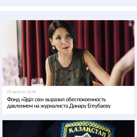
05 августа, 15:56
Фонд «Әділ сөз» выразил обеспокоенность
давлением на журналиста Динару Егеубаеву