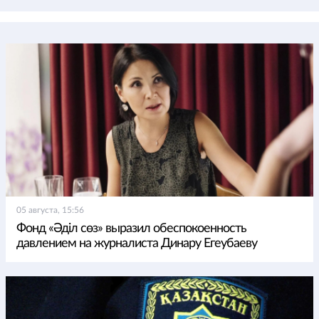
05 августа, 15:56
Фонд «Әділ сөз» выразил обеспокоенность
давлением на журналиста Динару Егеубаеву