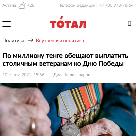
Астана
+28
Телефон редакции:
+7 700 978-78-54
→
Политика
Внутренняя политика
По миллиону тенге обещают выплатить
столичным ветеранам ко Дню Победы
10 марта 2021, 15:56
Диас Калиакпаров