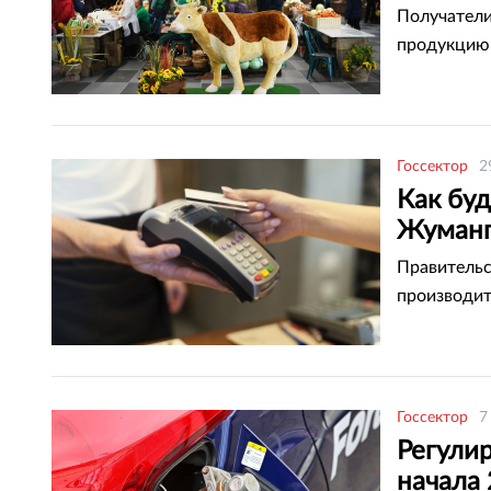
Получатели
продукцию 
Госсектор
2
Как бу
Жуманг
Правительс
производит
Госсектор
7
Регулир
начала 