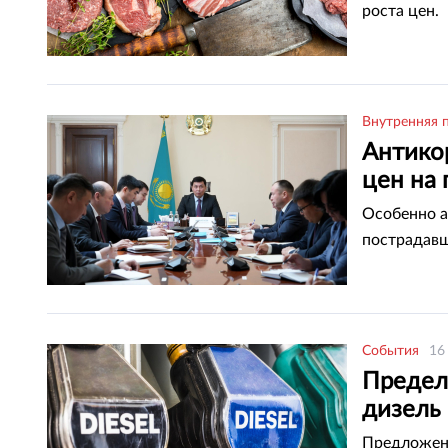
роста цен.
Внутренняя 
Антико
цен на 
Особенно а
пострадавш
События
16
Предел
дизель 
Предложени