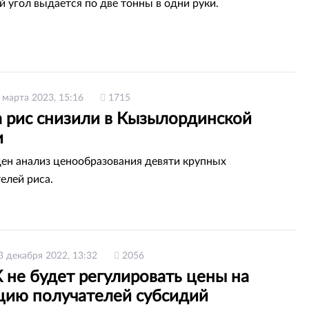
 угол выдается по две тонны в одни руки.
 марта 2023, 15:16
1715
а рис снизили в Кызылординской
и
ен анализ ценообразования девяти крупных
елей риса.
3 декабря 2022, 13:32
2056
 не будет регулировать цены на
цию получателей субсидий