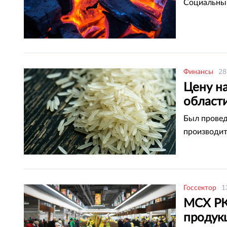
Социальный
Финансы
28
Цену н
област
Был провед
производит
Госсектор
1
МСХ РК
продук