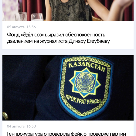
05 августа, 15:56
Фонд «Әділ сөз» выразил обеспокоенность
давлением на журналиста Динару Егеубаеву
04 августа, 16:53
Генпрокуратура опровергла фейк о проверке партии