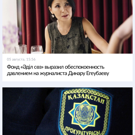
05 августа, 15:56
Фонд «Әділ сөз» выразил обеспокоенность
давлением на журналиста Динару Егеубаеву