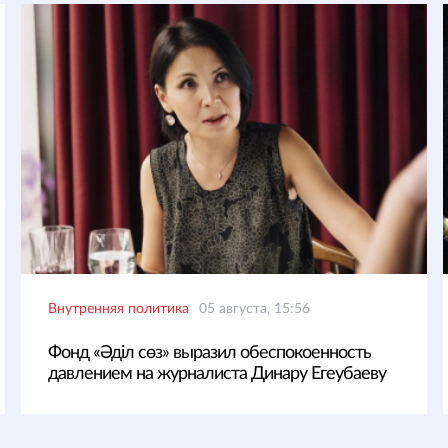
Внутренняя политика
05 августа, 15:56
Фонд «Әділ сөз» выразил обеспокоенность
давлением на журналиста Динару Егеубаеву