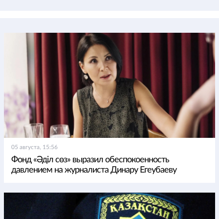
05 августа, 15:56
Фонд «Әділ сөз» выразил обеспокоенность
давлением на журналиста Динару Егеубаеву