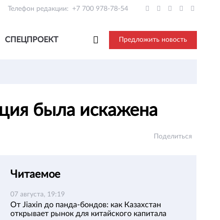
Телефон редакции:
+7 700 978-78-54
СПЕЦПРОЕКТ
Предложить новость
ация была искажена
Поделиться
Читаемое
07 августа, 19:19
От Jiaxin до панда-бондов: как Казахстан
открывает рынок для китайского капитала