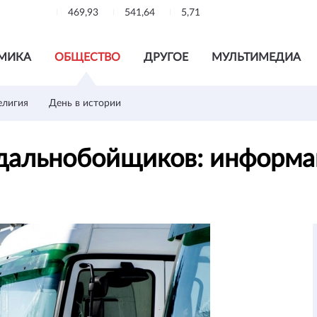
469,93
541,64
5,71
МИКА
ОБЩЕСТВО
ДРУГОЕ
МУЛЬТИМЕДИА
елигия
День в истории
 дальнобойщиков: информ