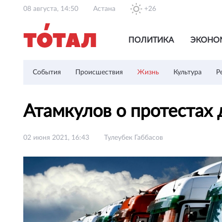
08 августа, 14:50
Астана
+26
ПОЛИТИКА
ЭКОНО
События
Происшествия
Жизнь
Культура
Р
Атамкулов о протестах
02 июня 2021, 16:43
Тулеубек Габбасов