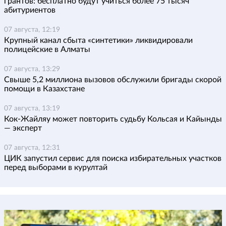
грантов: бесплатно будут учиться более 75 тысяч
абитуриентов
07 августа, 12:19
Крупный канал сбыта «синтетики» ликвидировали
полицейские в Алматы
07 августа, 13:29
Свыше 5,2 миллиона вызовов обслужили бригады скорой
помощи в Казахстане
07 августа, 13:19
Кок-Жайляу может повторить судьбу Кольсая и Кайынды
— эксперт
07 августа, 12:31
ЦИК запустил сервис для поиска избирательных участков
перед выборами в курултай