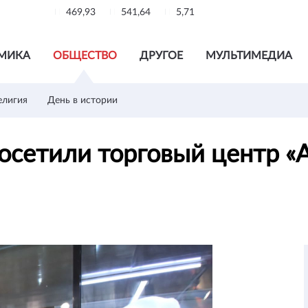
469,93
541,64
5,71
МИКА
ОБЩЕСТВО
ДРУГОЕ
МУЛЬТИМЕДИА
елигия
День в истории
осетили торговый центр «