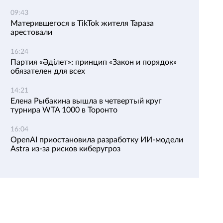
09:43
Матерившегося в TikTok жителя Тараза
арестовали
16:24
Партия «Әділет»: принцип «Закон и порядок»
обязателен для всех
14:21
Елена Рыбакина вышла в четвертый круг
турнира WTA 1000 в Торонто
16:04
OpenAI приостановила разработку ИИ-модели
Astra из-за рисков киберугроз