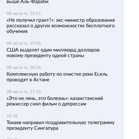
выше Аль-Фараби
08 августа, 18:11
«Не получил грант?»: экс-министр образования
рассказал о других возможностях бесплатного
обучения
08 августа, 19:05
США выделят один миллиард долларов
новому президенту одной страны
08 августа, 20:26
Комплексную работу по очистке реки Есиль
проводят в Астане
08 августа, 21:35
«Это не лень, это болезнь»: казахстанский
режиссер снял фильм о депрессии
10:18
Токаев направил поздравительную телеграмму
президенту Сингапура