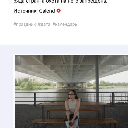
ряда стран, а охота на него запрещена.
Источник: Calend
праздник
дата
календарь