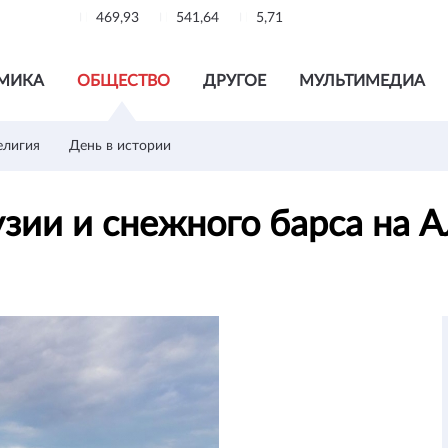
469,93
541,64
5,71
МИКА
ОБЩЕСТВО
ДРУГОЕ
МУЛЬТИМЕДИА
елигия
День в истории
зии и снежного барса на 