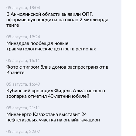
05 августа, 18:04
В Акмолинской области выявили ОПГ,
оформившую кредиты на около 2 миллиарда
теңге
05 августа, 19:24
Минздрав пообещал новые
травматологические центры в регионах
05 августа, 16:11
Фото с тигром близ домов распространяют в
Казнете
05 августа, 16:49
Кубинский крокодил Фидель Алматинского
зоопарка отметил 40-летний юбилей
05 августа, 21:11
Минэнерго Казахстана выставит 24
нефтегазовых участка на онлайн-аукцион
05 августа, 22:07