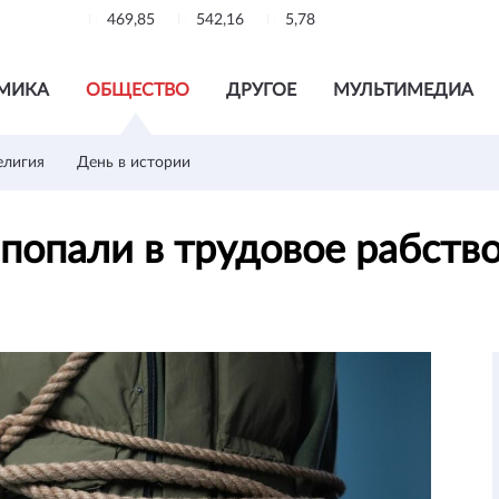
469,85
542,16
5,78
МИКА
ОБЩЕСТВО
ДРУГОЕ
МУЛЬТИМЕДИА
елигия
День в истории
попали в трудовое рабств