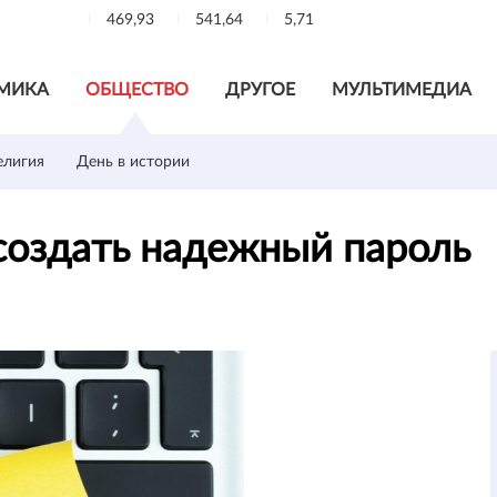
469,93
541,64
5,71
МИКА
ОБЩЕСТВО
ДРУГОЕ
МУЛЬТИМЕДИА
елигия
День в истории
 создать надежный пароль