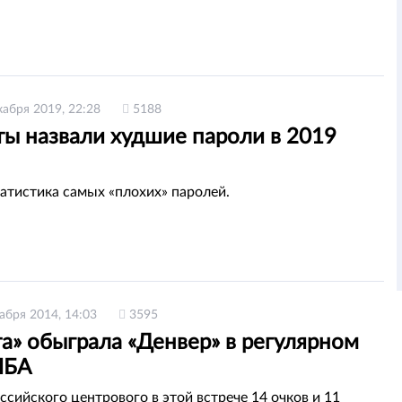
кабря 2019, 22:28
5188
ты назвали худшие пароли в 2019
атистика самых «плохих» паролей.
абря 2014, 14:03
3595
а» обыграла «Денвер» в регулярном
НБА
ссийского центрового в этой встрече 14 очков и 11