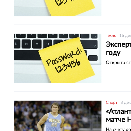
Техно
16 де
Экспер
году
Открыта ст
Спорт
8 дек
«Атлант
матче 
На счету ро