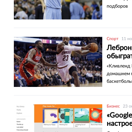
подборов
Спорт
11 но
Леброн
обыгра
«Кливленд 
домашнем м
баскетболь
Бизнес
23 о
«Google
настрое