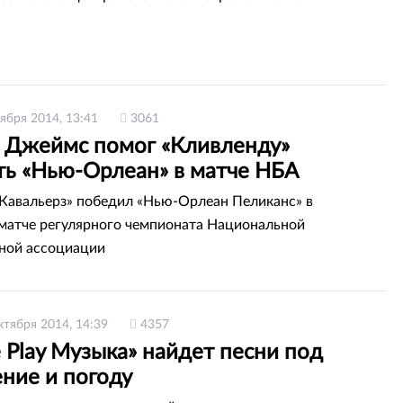
ября 2014, 13:41
3061
 Джеймс помог «Кливленду»
ть «Нью-Орлеан» в матче НБА
Кавальерз» победил «Нью-Орлеан Пеликанс» в
атче регулярного чемпионата Национальной
ной ассоциации
ктября 2014, 14:39
4357
 Play Музыка» найдет песни под
ние и погоду