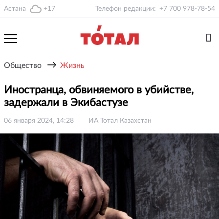
Астана
+17
Телефон редакции:
+7 700 978-78-54
→
Общество
Жизнь
Иностранца, обвиняемого в убийстве,
задержали в Экибастузе
06 января 2024, 14:28
ИА Тотал Казахстан