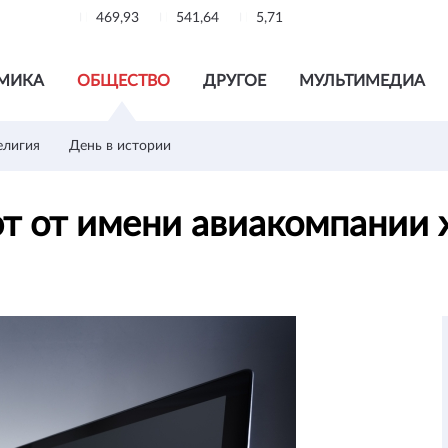
469,93
541,64
5,71
МИКА
ОБЩЕСТВО
ДРУГОЕ
МУЛЬТИМЕДИА
елигия
День в истории
 от имени авиакомпании