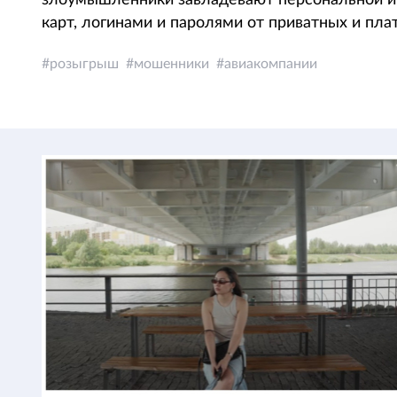
злоумышленники завладевают персональной и
карт, логинами и паролями от приватных и пла
розыгрыш
мошенники
авиакомпании