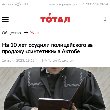
Астана
+33
Телефон редакции:
+7 700 978-78-54
→
Общество
Жизнь
На 10 лет осудили полицейского за
продажу «синтетики» в Актобе
16 июня 2023, 18:16
ИА Тотал Казахстан