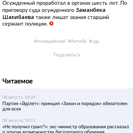
Осужденный проработал в органах шесть лет. По
Заманбека
приговору суда осужденного
Шакибаева
также лишат звания старший
сержант полиции.
полицейский
Актобе
суд
Поделиться
Читаемое
08 августа, 16:24
Партия «Әділет»: принцип «Закон и порядок» обязателен
для всех
08 августа, 18:11
«Не получил грант?»: экс-министр образования рассказал
о других возможностях бесплатного обучения