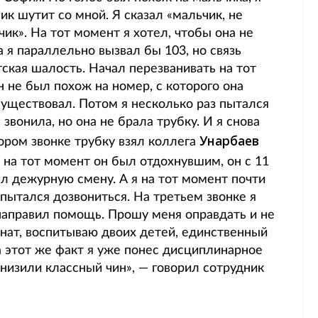
ик шутит со мной. Я сказал «мальчик, не
чик». На тот момент я хотел, чтобы она не
 я параллельно вызвал бы 103, но связь
тская шалость. Начал перезванивать на тот
н не был похож на номер, с которого она
 существовал. Потом я несколько раз пытался
 звонила, но она не брала трубку. И я снова
Унарбаев
тором звонке трубку взял коллега
отя на тот момент он был отдохнувшим, он с 11
ал дежурную смену. А я на тот момент почти
, пытался дозвониться. На третьем звонке я
 направил помощь. Прошу меня оправдать и не
ат, воспитываю двоих детей, единственный
а этот же факт я уже понес дисциплинарное
снизили классный чин», — говорил сотрудник