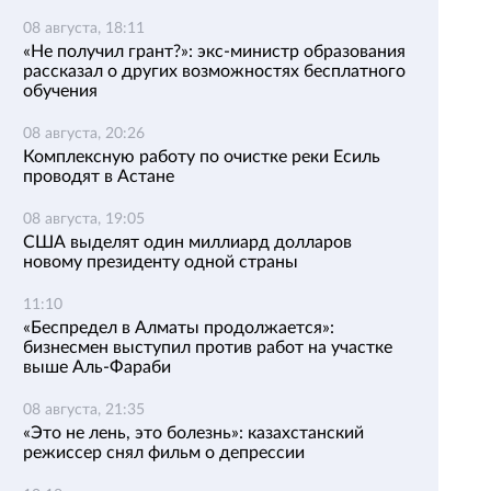
08 августа, 18:11
«Не получил грант?»: экс-министр образования
рассказал о других возможностях бесплатного
обучения
08 августа, 20:26
Комплексную работу по очистке реки Есиль
проводят в Астане
08 августа, 19:05
США выделят один миллиард долларов
новому президенту одной страны
11:10
«Беспредел в Алматы продолжается»:
бизнесмен выступил против работ на участке
выше Аль-Фараби
08 августа, 21:35
«Это не лень, это болезнь»: казахстанский
режиссер снял фильм о депрессии