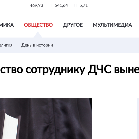
469,93
541,64
5,71
МИКА
ОБЩЕСТВО
ДРУГОЕ
МУЛЬТИМЕДИА
елигия
День в истории
ство сотруднику ДЧС выне