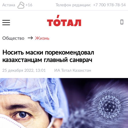
Астана
+16
Телефон редакции:
+7 700 978-78-54
→
Общество
Жизнь
Носить маски порекомендовал
казахстанцам главный санврач
25 декабря 2022, 13:01
ИА Тотал Казахстан