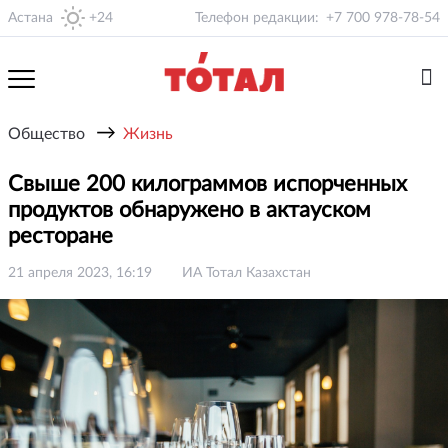
Астана
+24
Телефон редакции:
+7 700 978-78-54
→
Общество
Жизнь
Свыше 200 килограммов испорченных
продуктов обнаружено в актауском
ресторане
21 апреля 2023, 16:19
ИА Тотал Казахстан