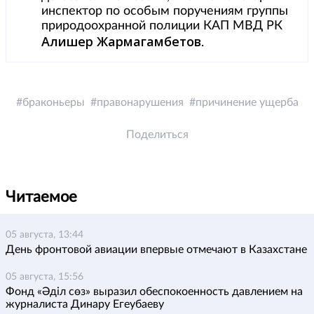
инспектор по особым поручениям группы
природоохранной полиции КАП МВД РК
Алишер
Жармагамбетов
.
браконьеры
правонарушения
причинение ущерба
Поделиться
Читаемое
05 августа, 13:44
День фронтовой авиации впервые отмечают в Казахстане
05 августа, 15:56
Фонд «Әділ сөз» выразил обеспокоенность давлением на
журналиста Динару Егеубаеву