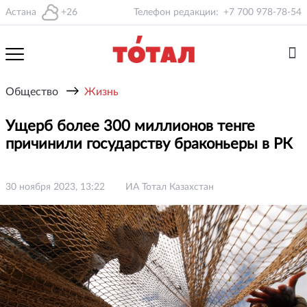
Астана
+26
Телефон редакции:
+7 700 978-78-54
→
Общество
Жизнь
Ущерб более 300 миллионов тенге
причинили государству браконьеры в РК
30 ноября 2023, 13:22
ИА Тотал Казахстан