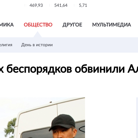
469,93
541,64
5,71
МИКА
ОБЩЕСТВО
ДРУГОЕ
МУЛЬТИМЕДИА
елигия
День в истории
х беспорядков обвинили 