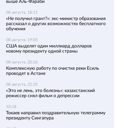
выше Аль-Фараби
08 августа, 18:11
«Не получил грант?»: экс-министр образования
рассказал о других возможностях бесплатного
обучения
08 августа, 19:05
США выделят один миллиард долларов
новому президенту одной страны
08 августа, 20:26
Комплексную работу по очистке реки Есиль
проводят в Астане
08 августа, 21:35
«Это не лень, это болезнь»: казахстанский
режиссер снял фильм о депрессии
10:18
Токаев направил поздравительную телеграмму
президенту Сингапура