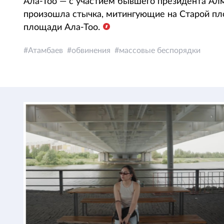
Ала-Тоо — с участием бывшего президента Ал
произошла стычка, митингующие на Старой пл
площади Ала-Тоо.
Атамбаев
обвинения
массовые беспорядки