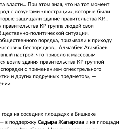
а власти... При этом зная, что на тот момент
род с лозунгами «люстрации», которые были
торые защищали здание правительства КР...
я правительства КР группа людей свои
бщественно-политической ситуации,
общественного порядка, призывали к приходу
массовых беспорядков... Алмазбек Атамбаев
ивный настрой, что привело к массовым
ся возле здания правительства КР группой
еспорядки с применением огнестрельного
итки и других подручных предметов», —
ении.
 года на соседних площадях в Бишкеке
Садыра Жапарова
а — в поддержку
и на площади