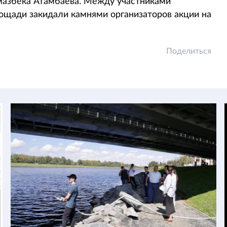
мазбека Атамбаева. Между участниками
ощади закидали камнями организаторов акции на
Поделиться