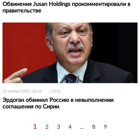
Обвинения Jusan Holdings прокомментировали в
правительстве
22 ноября 2022, 18:16
2513
Эрдоган обвинил Россию в невыполнении
соглашения по Сирии
1
2
3
4
...
8
9