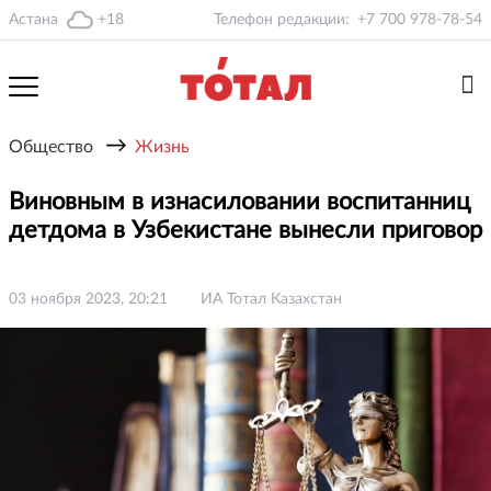
Астана
+18
Телефон редакции:
+7 700 978-78-54
→
Общество
Жизнь
Виновным в изнасиловании воспитанниц
детдома в Узбекистане вынесли приговор
03 ноября 2023, 20:21
ИА Тотал Казахстан