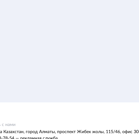
 с нами
а Казахстан, город Алматы, проспект Жибек жолы, 115/46, офис 30
8-78-54 — рекламная служба