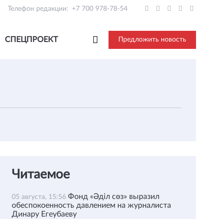
Телефон редакции:
+7 700 978-78-54
СПЕЦПРОЕКТ
Предложить новость
Читаемое
Фонд «Әділ сөз» выразил
05 августа, 15:56
обеспокоенность давлением на журналиста
Динару Егеубаеву