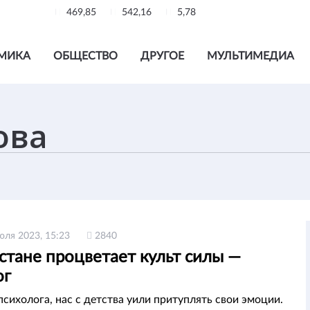
469,85
542,16
5,78
МИКА
ОБЩЕСТВО
ДРУГОЕ
МУЛЬТИМЕДИА
юля 2023, 15:23
2840
стане процветает культ силы —
ог
психолога, нас с детства уили притуплять свои эмоции.