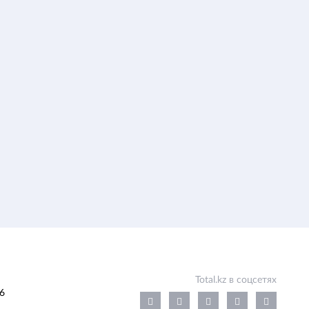
Total.kz в соцсетях
6