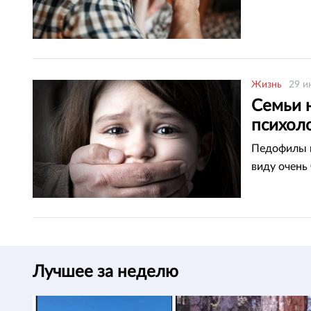
Жизнь
29 и
Семьи 
психол
Педофилы п
виду очень
Лучшее за неделю